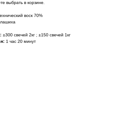
е выбрать в корзине.
ехнический воск 70%
алашиха
е:
±300 свечей 2кг ; ±150 свечей 1кг
я:
1 час 20 минут