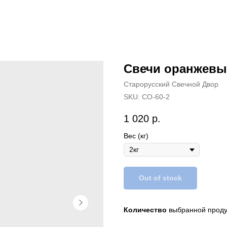
Свечи оранжевы
Старорусский Свечной Двор
SKU:
СО-60-2
1 020
р.
Вес (кг)
Out of stock
Количество
выбранной продук