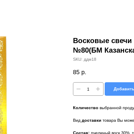
Восковые свечи
№80(БМ Казанск
SKU:
ддм18
85
р.
Добавить
Количество
выбранной продук
Вид
доставки
товара Вы может
Состав:
пчелиный воск 30%, 