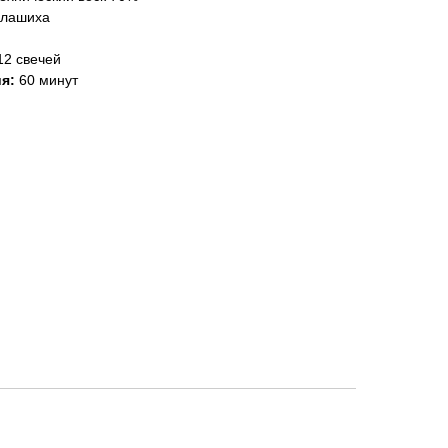
алашиха
12 свечей
ия:
60 минут