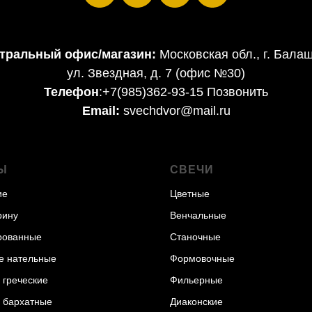
тральный офис/магазин:
Московская обл., г. Бала
ул. Звездная, д. 7 (офис №30)
Телефон
:
+7(985)362-93-15 Позвонить
Email:
svechdvor@mail.ru
Ы
СВЕЧИ
ие
Цветные
рину
Венчальные
рованные
Станочные
е нательные
Формовочные
 греческие
Фильерные
 бархатные
Диаконские