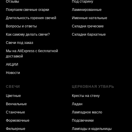
Отзывы
Под старину
Покупаем свечные огарки
Ламинированные
Длительность горения свечей
Именные нательные
Вопросы и ответы
Складни греческие
Как самому делать свечи?
Складни бархатные
Свечи под заказ
Мы на AliExpress
с бесплатной
доставкой
АКЦИИ
Новости
СВЕЧИ
ЦЕРКОВНАЯ УТВАРЬ
Цветные
Кресты на стену
Венчальные
Ладан
Станочные
Лампадное масло
Формовочные
Подсвечники
Фильерные
Лампады и кадильницы