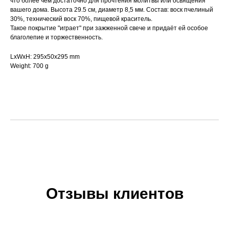
что более чем достаточно для прочтения молитвы или освящения
вашего дома. Высота 29.5 см, диаметр 8,5 мм. Состав: воск пчелиный
30%, технический воск 70%, пищевой краситель.
Такое покрытие "играет" при зажженной свече и придаёт ей особое
благолепие и торжественность.
LxWxH: 295x50x295 mm
Weight: 700 g
Отзывы клиентов